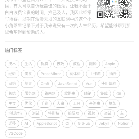
候，有人可以告诉我最佳的做法，让我不至于
白白浪费宝贵的时间。推己及人，我因此经常
写博客，以期在浩渺无垠的互联网中的这个小
小角落里记录下对于我来说只有一次的人生经历，希望能够帮到那
些希望得到帮助的人。
热门标签
技术
生活
折腾
技巧
教程
翻译
Apple
经验
美食
ProseMirror
初体验
工作流
插件
网络
苹果
Craft
JavaScript
Vue
使用体验
总结
服务器
路由器
软路由
随笔
集成
Git
主食
优化
千兆
大事
工具
旁路由
框架
泡脚时间
测试
特斯拉
编辑器
视频
调试
车
迁移
AI
AppleScript
CI
GitHub
Jekyll
Notion
VSCode