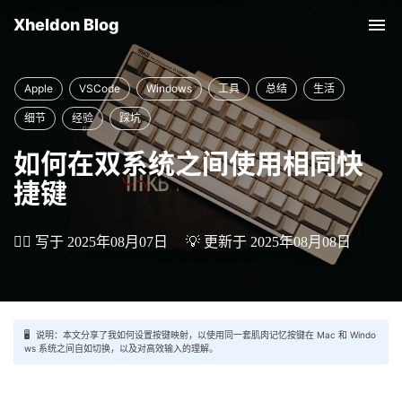
Xheldon Blog
Tog
nav
Apple
VSCode
Windows
工具
总结
生活
细节
经验
踩坑
如何在双系统之间使用相同快
捷键
✍🏼 写于 2025年08月07日
💡 更新于 2025年08月08日
🖥 说明：本文分享了我如何设置按键映射，以使用同一套肌肉记忆按键在 Mac 和 Windo
ws 系统之间自如切换，以及对高效输入的理解。