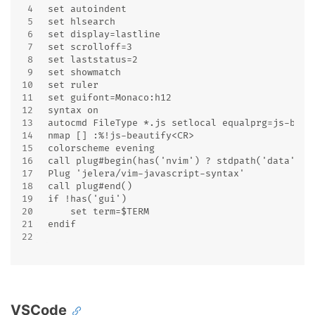
4
set autoindent
5
set hlsearch
6
set display=lastline
7
set scrolloff=3
8
set laststatus=2
9
set showmatch
10
set ruler
11
set guifont=Monaco:h12
12
syntax on
13
autocmd FileType *.js setlocal equalprg=js-beau
14
nmap [] :%!js-beautify<CR>
15
colorscheme evening
16
call plug#begin(has('nvim') ? stdpath('data') .
17
Plug 'jelera/vim-javascript-syntax'
18
call plug#end()
19
if !has('gui')
20
    set term=$TERM
21
endif
22
VSCode