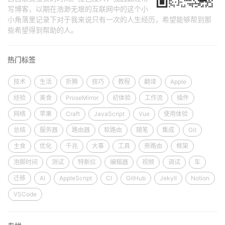
写博客，以期在浩渺无垠的互联网中的这个小
小角落里记录下对于我来说只有一次的人生经历，希望能够帮到那
些希望得到帮助的人。
热门标签
技术
生活
折腾
技巧
教程
翻译
Apple
经验
美食
ProseMirror
初体验
工作流
插件
网络
苹果
Craft
JavaScript
Vue
使用体验
总结
服务器
路由器
软路由
随笔
集成
Git
主食
优化
千兆
大事
工具
旁路由
框架
泡脚时间
测试
特斯拉
编辑器
视频
调试
车
迁移
AI
AppleScript
CI
GitHub
Jekyll
Notion
VSCode